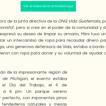
Ver el vídeo de la actividad aquí
bro de la junta directiva de la 
ONG Vida Guatemala
, 
ionista
", pero sí cree en el poder de la comunidad y de 
presó su deseo de limpiar su armario, Mimi tuvo una i
zar un intercambio de ropa para recaudar dinero par
ga, una generosa defensora de Vida, estaba a bordo y 
ieron con ropa para donar y su voluntad de ayudar a
ndo de la impresionante 
región de 
e de Michigan
, el evento estaba 
el Día del Trabajo, el 4 de 
3 a 6 pm. Un parque sereno 
r perfecto, con imponentes pinos 
tendederos naturales y mesas 