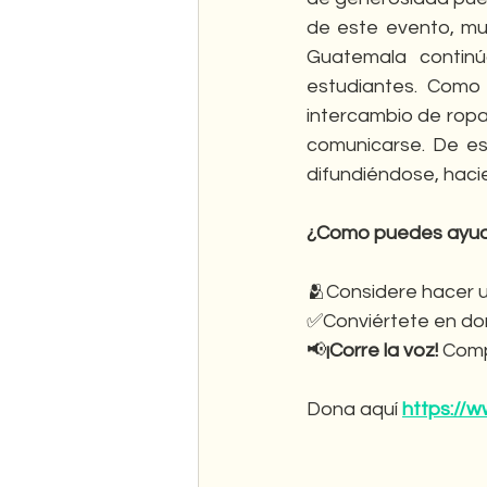
de este evento, mu
Guatemala continú
estudiantes. Como 
intercambio de ropa 
comunicarse. De est
difundiéndose, haci
¿Como puedes ayu
🫂Considere hacer 
✅Conviértete en do
📢
¡Corre la voz!
 Comp
Dona aquí 
https://