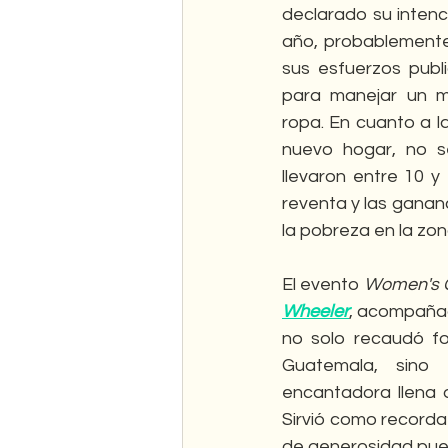
declarado su intenci
año, probablemente 
sus esfuerzos publi
para manejar un m
ropa. En cuanto a l
nuevo hogar, no se
llevaron entre 10 y
reventa y las gananc
la pobreza en la zon
El evento 
Women's 
Wheeler
, acompaña
no solo recaudó fo
Guatemala, sino
encantadora llena de
Sirvió como recorda
de generosidad pue