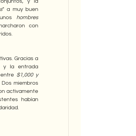
njuntos, y la 
s
" a muy buen 
gunos 
hombres
archaron con 
idos.
ivas. Gracias a 
y la entrada 
 entre
 $1,000 y 
 Dos miembros 
ron activamente 
tentes habían 
daridad.