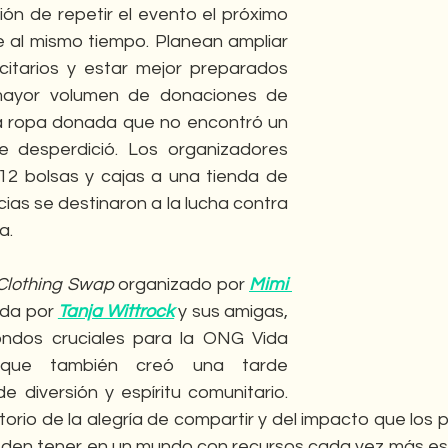
ón de repetir el evento el próximo 
al mismo tiempo. Planean ampliar 
citarios y estar mejor preparados 
ayor volumen de donaciones de 
a ropa donada que no encontró un 
 desperdició. Los organizadores 
 12 bolsas y cajas a una tienda de 
ias se destinaron a la lucha contra 
a.
Clothing Swap
 organizado por 
Mimi 
da por 
Tanja Wittrock
 y sus amigas, 
ndos cruciales para la ONG Vida 
 que también creó una tarde 
 diversión y espíritu comunitario. 
torio de la alegría de compartir y del impacto que los
den tener en un mundo con recursos cada vez más esc