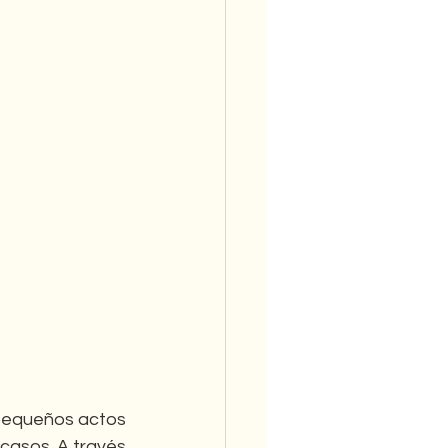
 pequeños actos 
asos. A través 