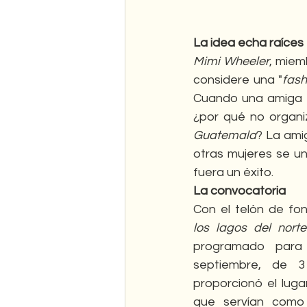
La idea echa raíces
Mimi Wheeler
, miem
considere una "
fash
Cuando una amiga ex
¿por qué no organi
Guatemala
? La ami
otras mujeres se un
fuera un éxito.
La convocatoria
Con el telón de fo
los lagos del nort
programado para 
septiembre, de 
proporcionó el luga
que servían como 