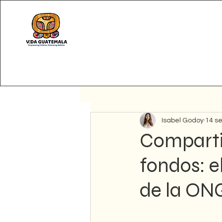
All Posts
Isabel Godoy
14 s
Comparti
fondos: e
de la ON