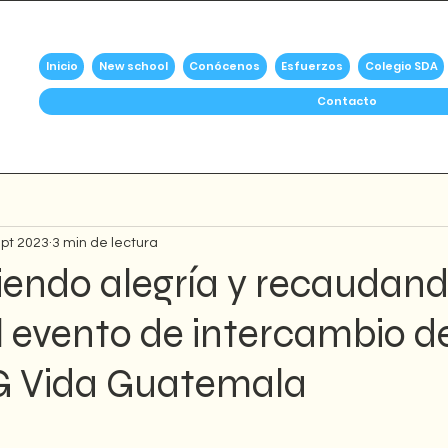
Inicio
New school
Conócenos
Esfuerzos
Colegio SDA
Contacto
ept 2023
3 min de lectura
endo alegría y recaudan
l evento de intercambio d
G Vida Guatemala